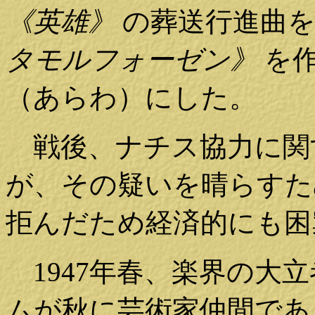
《英雄》
の葬送行進曲を
タモルフォーゼン》
を作
（あらわ）にした。
戦後、ナチス協力に関
が、その疑いを晴らすた
拒んだため経済的にも困
1947年春、楽界の大
ムが秋に芸術家仲間であ