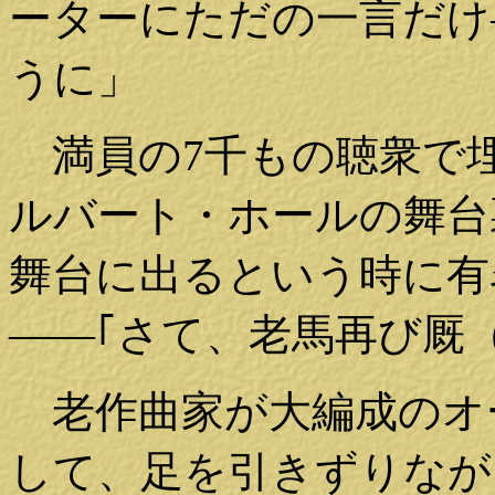
ーターにただの一言だけ
うに」
満員の7千もの聴衆で
ルバート・ホールの舞台
舞台に出るという時に有
――｢さて、老馬再び厩
老作曲家が大編成のオ
して、足を引きずりなが