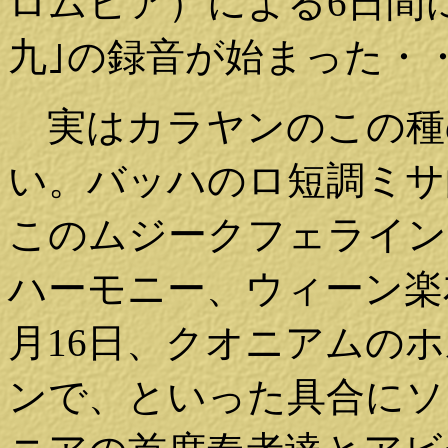
ロムビア）による6日間
九｣の録音が始まった・
実はカラヤンのこの種
い。バッハのロ短調ミサ曲
このムジークフェライン
ハーモニー、ウィーン楽
月16日、クオニアムの
ンで、といった具合にソ