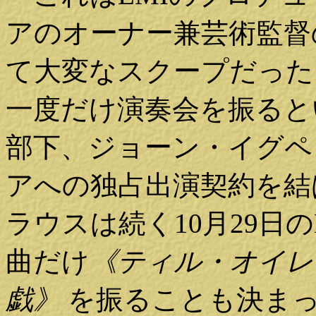
アのオーナー兼芸術監督
て大変なスクープだった
一度だけ演奏会を振ると
部下、ジョーン・イグペ
アへの独占出演契約を結
ラウスは続く10月29日
曲だけ
《ティル・オイレ
戯》
を振ることも決ま