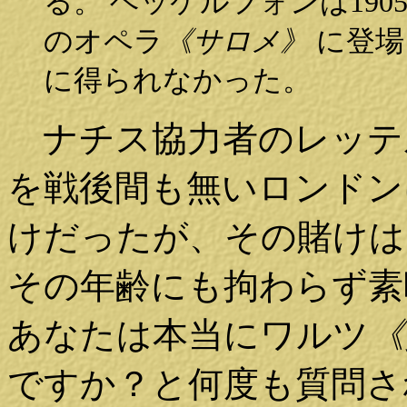
る。 ヘッケルフォンは19
のオペラ
《サロメ》
に登場
に得られなかった。
ナチス協力者のレッテ
を戦後間も無いロンドン
けだったが、その賭けは
その年齢にも拘わらず素
あなたは本当にワルツ
《
ですか？と何度も質問さ