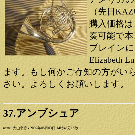
（先日KA
購入価格は、
奏可能で本
ブレインに
Elizabe
ます。もし何かご存知の方がい
さい。よろしくお願いします。
37.アンブシュア
name:
大山幸彦 - 2002年06月03日 14時48分15秒