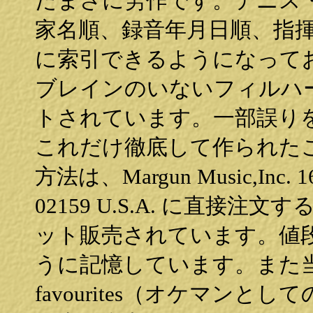
たまさに労作です。デニス
家名順、録音年月日順、指
に索引できるようになって
ブレインのいないフィルハー
トされています。一部誤り
これだけ徹底して作られた
方法は、Margun Music,Inc. 167
02159 U.S.A. に直接注文
ット販売されています。値段
うに記憶しています。また当サイトの
favourites（オケマン