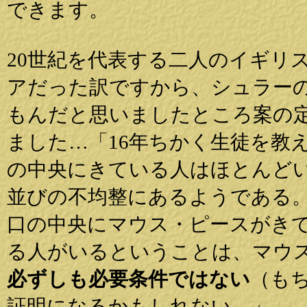
できます。
20世紀を代表する二人のイギリ
アだった訳ですから、シュラー
もんだと思いましたところ案の
ました…「16年ちかく生徒を教
の中央にきている人はほとんど
並びの不均整にあるようである
口の中央にマウス・ピースがき
る人がいるということは、マウ
必ずしも必要条件ではない
（も
証明になるかもしれない。」