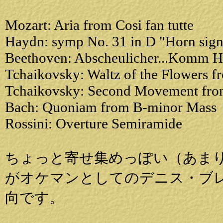
Mozart: Aria from Cosi fan tutte
Haydn: symp No. 31 in D "Horn sign
Beethoven: Abscheulicher...Komm Ho
Tchaikovsky: Waltz of the Flowers f
Tchaikovsky: Second Movement fro
Bach: Quoniam from B-minor Mass
Rossini: Overture Semiramide
ちょっと寄せ集めっぽい（あま
がオケマンとしてのデニス・ブ
向です。