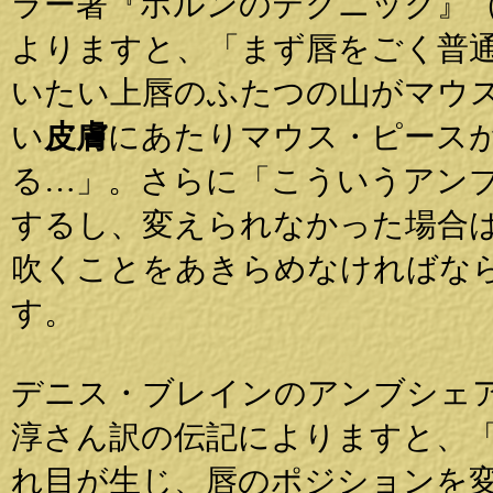
ラー著『ホルンのテクニック』（
よりますと、「まず唇をごく普
いたい上唇のふたつの山がマウ
い
皮膚
にあたりマウス・ピース
る…」。さらに「こういうアン
するし、変えられなかった場合
吹くことをあきらめなければな
す。
デニス・ブレインのアンブシェ
淳さん訳の伝記によりますと、
れ目が生じ、唇のポジションを