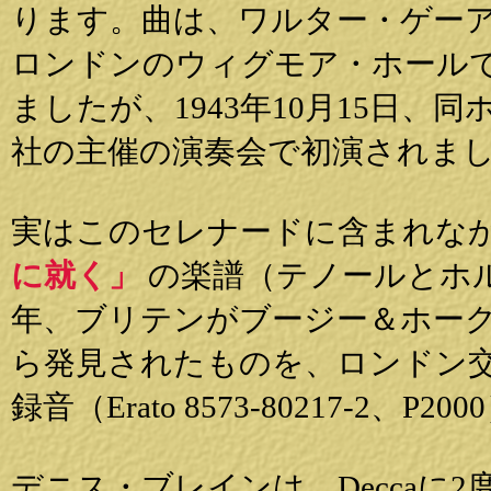
ります。曲は、ワルター・ゲー
ロンドンのウィグモア・ホール
ましたが、1943年10月15日
社の主催の演奏会で初演されま
実はこのセレナードに含まれな
に就く」
の楽譜（テノールとホル
年、ブリテンがブージー＆ホークス社の
ら発見されたものを、ロンドン
録音（Erato 8573-80217-2、P
デニス・ブレインは、Deccaに