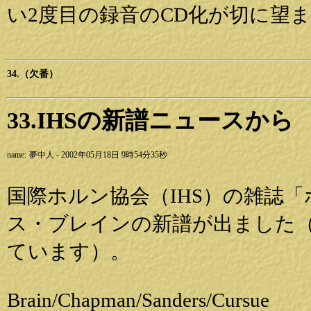
い2度目の録音のCD化が切に望
34.（欠番）
33.IHSの新譜ニュースから
name:
夢中人 - 2002年05月18日 9時54分35秒
国際ホルン協会（IHS）の雑誌
ス・ブレインの新譜が出ました（連絡先
ています）。
Brain/Chapman/Sanders/Cursue