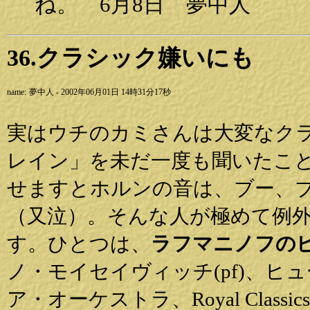
ね。 6月8日 夢中人
36.クラシック嫌いにも
name:
夢中人 - 2002年06月01日 14時31分17秒
実はウチのカミさんは大変なク
レイン」を未だ一度も聞いたこ
せますとホルンの音は、ブー、
（又泣）。そんな人が極めて例外
す。ひとつは、
ラフマニノフのピ
ノ・モイセイヴィッチ(pf)、
ア・オーケストラ、Royal Classic