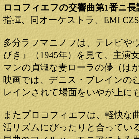
ロコフィエフの交響曲第1番ニ長
指揮、同オーケストラ、EMI CZS 7 
多分ラフマニノフは、テレビや
びき』（1945年）を見て、主
マンの貞淑な妻ローラの儚（は
映画では、デニス・ブレインの
レインされて場面をいやが上に
またプロコフィエフは、軽快な
活リズムにぴったりと合ってい