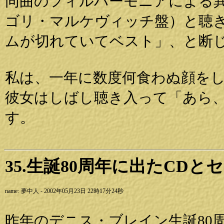
同曲のフィルハーモニアによる
ゴリ・マルケヴィッチ盤）と聴
ムが切れていてベスト」、と断
私は、一年に数度何食わぬ顔をし
彼女はしばし聴き入って「あら
す。
35.生誕80周年に出たCD
name:
夢中人 - 2002年05月23日 22時17分24秒
昨年のデニス・ブレイン生誕80